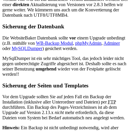
einer
direkten
Aktualisierung von Versionen vor 2.8.3 helfen wir
gerne weiter. Wir kümmern uns auch um die Konvertierung der
Datenbank nach UTF8/UTF8MB4.
Sicherung der Datenbank
Die WebsiteBaker Datenbank sollte
vor
einem Upgrade unbedingt
(z.B. mithilfe von
WB-Backup Modul
,
phpMyAdmin
,
Adminer
oder
MySQLDumper
) gesichert werden.
MySqlDumper ist ein sehr mächtiges Tool, das jedoch leider nicht
gegen unberechtigte Zugriffe abgesichert ist. Deshalb sollte es nach
seiner Benutzung
umgehend
wieder von der Festplatte gelöscht
werden!!
Sicherung der Seiten und Templates
Vor dem Upgrade sollten Sie auf jeden Fall ein Backup der
Installation (inklusive aller Unterordner und Dateien) per
FTP
durchführen. Ein Backup des Pages-Verzeichnisses ist ab dem
Upgrade auf Version 2.13.x
nicht
mehr erforderlich, da diese
Dateien vom System bei Bedarf automatisch neu angelegt werden.
Hinweis:
Ein Backup ist nicht unbedingt notwendig, wird aber