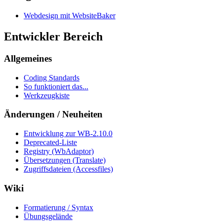
Webdesign mit WebsiteBaker
Entwickler Bereich
Allgemeines
Coding Standards
So funktioniert das...
Werkzeugkiste
Änderungen / Neuheiten
Entwicklung zur WB-2.10.0
Deprecated-Liste
Registry (WbAdaptor)
Übersetzungen (Translate)
Zugriffsdateien (Accessfiles)
Wiki
Formatierung / Syntax
Übungsgelände