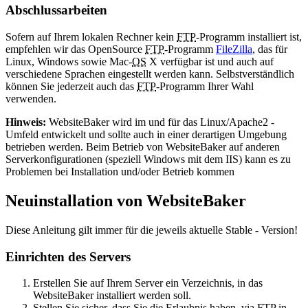
Abschlussarbeiten
Sofern auf Ihrem lokalen Rechner kein
FTP
-Programm installiert ist,
empfehlen wir das OpenSource
FTP
-Programm
FileZilla
, das für
Linux, Windows sowie Mac-
OS
X verfügbar ist und auch auf
verschiedene Sprachen eingestellt werden kann. Selbstverständlich
können Sie jederzeit auch das
FTP
-Programm Ihrer Wahl
verwenden.
Hinweis:
WebsiteBaker wird im und für das Linux/Apache2 -
Umfeld entwickelt und sollte auch in einer derartigen Umgebung
betrieben werden. Beim Betrieb von WebsiteBaker auf anderen
Serverkonfigurationen (speziell Windows mit dem IIS) kann es zu
Problemen bei Installation und/oder Betrieb kommen
Neuinstallation von WebsiteBaker
Diese Anleitung gilt immer für die jeweils aktuelle Stable - Version!
Einrichten des Servers
Erstellen Sie auf Ihrem Server ein Verzeichnis, in das
WebsiteBaker installiert werden soll.
Stellen Sie sicher, dass Sie die Erlaubnis haben, via
FTP
in