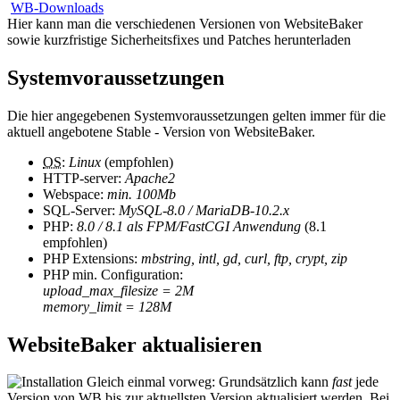
WB-Downloads
Hier kann man die verschiedenen Versionen von WebsiteBaker
sowie kurzfristige Sicherheitsfixes und Patches herunterladen
Systemvoraussetzungen
Die hier angegebenen Systemvoraussetzungen gelten immer für die
aktuell angebotene Stable - Version von WebsiteBaker.
OS
:
Linux
(empfohlen)
HTTP-server:
Apache2
Webspace:
min. 100Mb
SQL-Server:
MySQL-8.0 / MariaDB-10.2.x
PHP:
8.0 / 8.1 als FPM/FastCGI Anwendung
(8.1
empfohlen)
PHP Extensions:
mbstring, intl, gd, curl, ftp, crypt, zip
PHP min. Configuration:
upload_max_filesize = 2M
memory_limit = 128M
WebsiteBaker aktualisieren
Gleich einmal vorweg: Grundsätzlich kann
fast
jede
Version von WB bis zur aktuellsten Version aktualisiert werden. Bei